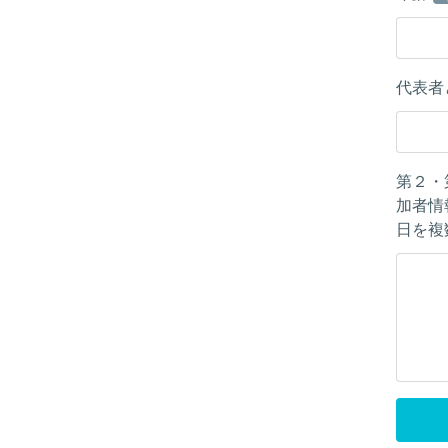
代表者
第２・
加者情
日を複