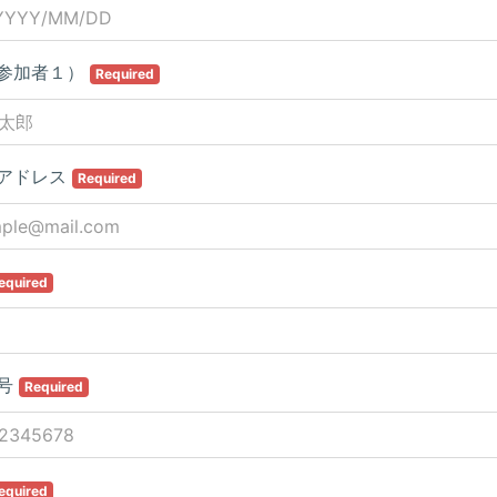
参加者１）
Required
アドレス
Required
equired
号
Required
equired