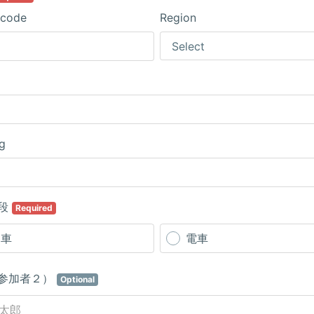
 code
Region
ng
段
Required
お車
電車
参加者２）
Optional