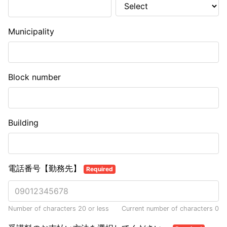
Municipality
Block number
Building
電話番号【勤務先】
Required
Number of characters 20 or less
Current number of characters
0