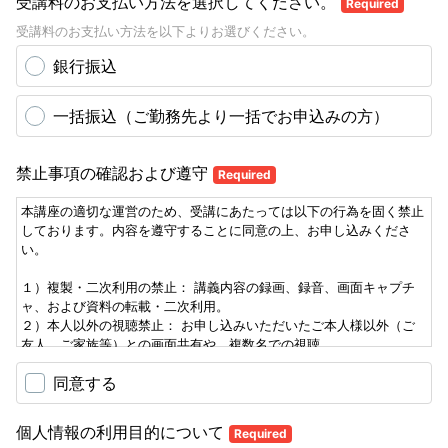
受講料のお支払い方法を選択してください。
Required
受講料のお支払い方法を以下よりお選びください。
銀行振込
一括振込（ご勤務先より一括でお申込みの方）
禁止事項の確認および遵守
Required
本講座の適切な運営のため、受講にあたっては以下の行為を固く禁止
しております。内容を遵守することに同意の上、お申し込みくださ
い。
１）複製・二次利用の禁止： 講義内容の録画、録音、画面キャプチ
ャ、および資料の転載・二次利用。
２）本人以外の視聴禁止： お申し込みいただいたご本人様以外（ご
友人、ご家族等）との画面共有や、複数名での視聴。
３）情報の秘匿： 視聴URLおよびパスワードを、第三者へ共有・転送
同意する
する行為。
【違反時の対応】
個人情報の利用目的について
Required
上記禁止事項への違反が発覚した場合は、主催者の判断により即時に