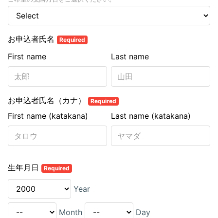
お申込者氏名
Required
First name
Last name
お申込者氏名（カナ）
Required
First name (katakana)
Last name (katakana)
生年月日
Required
Year
Month
Day