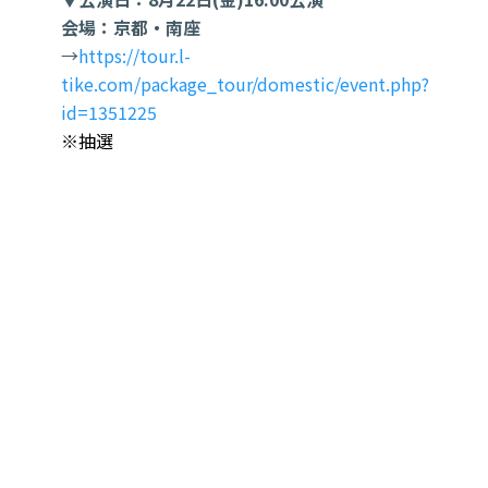
会場：京都・南座
→
https://tour.l-
tike.com/package_tour/domestic/event.php?
id=1351225
※抽選