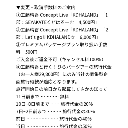
▼変更・取消手数料のご案内
①工藤晴香 Concept Live「KDHALAND」「1
部：SEYAKATEくどはるーむ 4,500円」
②工藤晴香 Concept Live「KDHALAND」「2
部：Let's go!! KDHALAND☆ 6,000円」
③プレミアムパッケージプラン取り扱い手数
料 500円
ご入金後ご返金不可（キャンセル料100％）
④工藤晴香と行く！ひらパーツアーの旅行代金
（お一人様29,800円）にのみ当社の募集型企
画旅行約款が適応となります。
旅行開始日の前日から起算してさかのぼって
11日前まで ………… 無料
10日~8日前まで …… 旅行代金の20%
7日~2日前まで ……… 旅行代金の30%
前日 ………………… 旅行代金の40%
当日 ………………… 旅行代金の50%