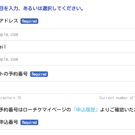
目を入力、あるいは選択してください。
ルアドレス
Required
ail
トの予約番号
Required
aracters 10
Current number o
予約番号はローチケマイページの
「申込履歴」
よりご確認いた
の申込番号
Required