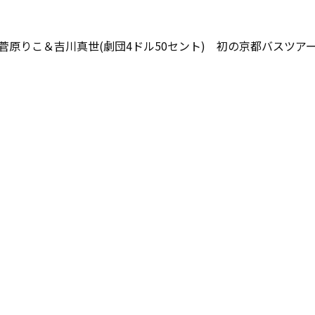
菅原りこ＆吉川真世(劇団4ドル50セント) 初の京都バスツア