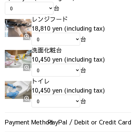
台
レンジフード
18,810 yen (including tax)
台
洗面化粧台
10,450 yen (including tax)
台
トイレ
10,450 yen (including tax)
台
Payment Method
PayPal / Debit or Credit Card