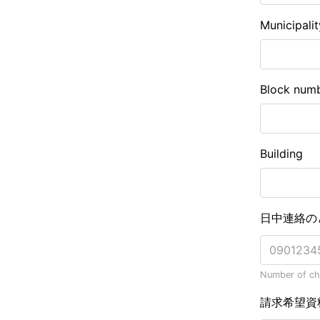
Municipalit
Block num
Building
日中連絡の
Number of cha
請求希望