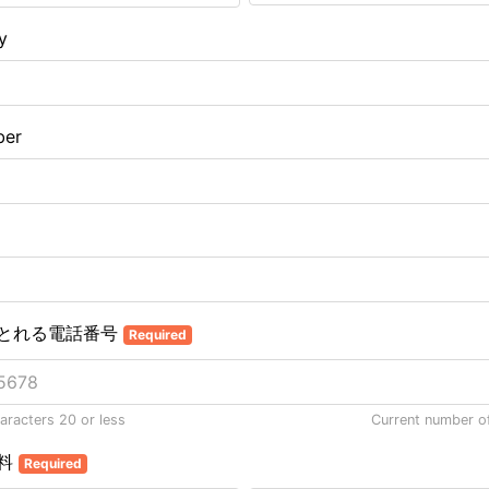
y
ber
とれる電話番号
Required
racters 20 or less
Current number o
資料
Required