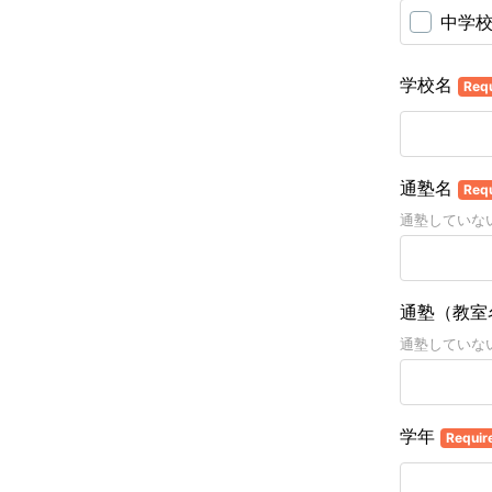
中学
学校名
Req
通塾名
Req
通塾していな
通塾（教室
通塾していな
学年
Requir