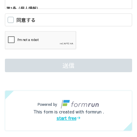
第1条（個人情報）
「個人情報」とは、個人情報保護法にいう「個人情報」を指すものと
同意する
し、生存する個人に関する情報であって、当該情報に含まれる氏名、
生年月日、住所、電話番号、連絡先その他の記述等により特定の個人
を識別できる情報及び容貌、指紋、声紋にかかるデータ、及び健康保
険証の保険者番号などの当該情報単体から特定の個人を識別できる情
報（個人識別情報）を指します。
第2条（個人情報の収集方法）
当社は、ユーザーが利用登録をする際に氏名、生年月日、住所、電話
番号、メールアドレス、銀行口座番号、クレジットカード番号、運転
送信
免許証番号などの個人情報をお尋ねすることがあります。また、ユー
ザーと提携先などとの間でなされたユーザーの個人情報を含む取引記
録や決済に関する情報を、当社の提携先（情報提供元、広告主、広告
配信先などを含みます。以下、｢提携先｣といいます）などから収集す
ることがあります。
第3条（個人情報を収集・利用する目的）
当社が個人情報を収集・利用する目的は、以下のとおりです。
Powered by
This form is created with formrun .
当社サービスの提供・運営のため
start free
ユーザーからのお問い合わせに回答するため（本人確認を行うことを
含む）
ユーザーが利用中のサービスの新機能、更新情報、キャンペーン等及
び当社が提供する他のサービスの案内のメールを送付するため