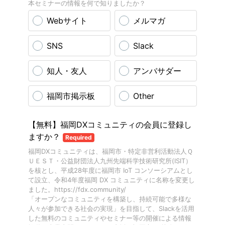
本セミナーの情報を何で知りましたか？
Webサイト
メルマガ
SNS
Slack
知人・友人
アンバサダー
福岡市掲示板
Other
【無料】福岡DXコミュニティの会員に登録し
ますか？
Required
福岡DXコミュニティは、福岡市・特定非営利活動法人Ｑ
ＵＥＳＴ・公益財団法人九州先端科学技術研究所(ISIT）
を核とし、平成28年度に福岡市 IoT コンソーシアムとし
て設立、令和4年度福岡 DX コミュニティに名称を変更し
ました。https://fdx.community/
「オープンなコミュニティを構築し、持続可能で多様な
人々が参加できる社会の実現」を目指して、Slackを活用
した無料のコミュニティやセミナー等の開催による情報