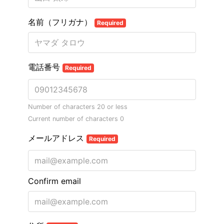
名前（フリガナ）
Required
電話番号
Required
Number of characters 20 or less
Current number of characters
0
メールアドレス
Required
Confirm email