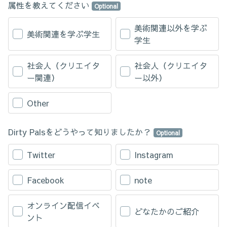
属性を教えてください
Optional
Article 3 (Steering Committee Chairperson)
(1) The Steering Committee Chairperson shall be selected by the
美術関連以外を学ぶ
美術関連を学ぶ学生
Company pursuant to the terms set out by the Company.
学生
(2) The term of office for the Steering Committee Chairperson will
not be provided.
社会人（クリエイタ
社会人（クリエイタ
Article 4 (Subcommittee/Working Group)
ー関連）
ー以外）
The Company may establish a subcommittee and/or a working
group of the Steering Committee as needed in its sole discretion.
Other
Article 5 (Handling of Revenue)
(1) If revenue (hereinafter referred to as the "Revenue") is
Dirty Palsをどうやって知りましたか？
generated from the Service, all such Revenue shall belong to the
Optional
Company.
(2) The Company shall be able to freely use the Revenue for the
Twitter
Instagram
development and growth of the Service and the Company as it
deems fit.
Facebook
note
Article 6 (Intellectual Property Rights)
(1) All copyrights related to any work created by the Users
オンライン配信イベ
(hereinafter referred to as the “Users”) through the use of the
どなたかのご紹介
ント
Service shall belong to the Company and the Users shall not