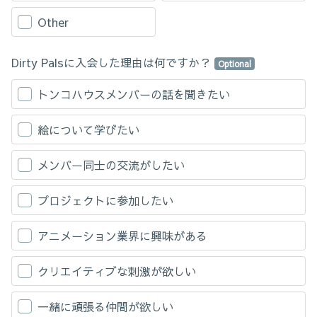
exercise its moral rights as the author of such copyright.
(2) The Users acknowledge and agree that any confidential
Other
information furnished by the Company to the Users in whatever
form is the sole and exclusive property of the Company and that
the Users have no ownership, license, or other property rights such
Dirty Palsに入会した理由は何ですか？
Optional
as patent rights, utility model rights, trademark rights, design rights,
copyrights, and know-how, thereto or therein.
トンコハウスメンバーの話を聞きたい
(3) In the event the Users become aware that the confidential
information disclosed by the Company contains information that
may be entitled to intellectual property rights, the User shall not do
絵について学びたい
any act which infringes the Company’s interests such as reverse
engineering, patent application filings and trademark application
filings and shall not allow any third party to do so.
メンバー同士の交流がしたい
(4) If the Users acquire any intellectual property rights in violation of
this Agreement, such intellectual property rights (including the rights
プロジェクトに参加したい
stipulated in Articles 27 and 28 of the Copyright Act) shall be
assigned to the Company free of charge and the Users further
agrees not to exercise its moral rights thereto.
アニメーション業界に興味がある
Article 7 (Change in Terms of Service)
クリエイティブな刺激が欲しい
The Company shall have the right to change the Terms of Use at
any time in which case the Company shall inform the Users of such
change in the Terms of Use with reasonable notice period. Upon
一緒に頑張る仲間が欲しい
expiration of the notice period, the Users will be deemed to have