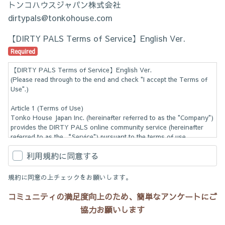
トンコハウスジャパン株式会社
dirtypals@tonkohouse.com
【DIRTY PALS Terms of Service】English Ver.
Required
【DIRTY PALS Terms of Service】English Ver.
(Please read through to the end and check "I accept the Terms of
Use".)
Article 1 (Terms of Use)
Tonko House Japan Inc. (hereinafter referred to as the "Company")
provides the DIRTY PALS online community service (hereinafter
referred to as the “Service") pursuant to the terms of use
(hereinafter referred to as the "Terms of Use").
利用規約に同意する
Article 2 (Steering Committee)
(1) The Company will established a Steering Committee (hereinafter
規約に同意の上チェックをお願いします。
referred to as the "Steering Committee") for the operation of the
Service, and will have one Steering Committee Chairperson
コミュニティの満足度向上のため、簡単なアンケートにご
(hereinafter referred to as the "Steering Committee Chairperson").
協力お願いします
(2) The Steering Committee shall review and determine the activities
to be provided under the Service.