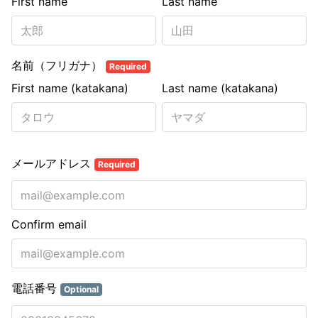
First name
Last name
名前（フリガナ）
Required
First name (katakana)
Last name (katakana)
メールアドレス
Required
Confirm email
電話番号
Optional