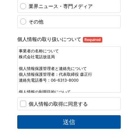
業界ニュース・専門メディア
その他
個人情報の取り扱いについて
Required
事業者の名称について
株式会社電話放送局
個人情報保護管理者と連絡先について
個人情報保護管理者：代表取締役 森正行
連絡先電話番号：06-6313-8000
個人情報の利用目的について
1.資料ご送付のため
個人情報の取得に同意する
2.製品およびサービスなどに関する相談事項への連絡お
よび対応などのため
3.当社に対するご質問へのご連絡および対応などのため
送信
4.サービス向上のための利用状況に関する統計分析のた
め
5.製品およびサービスなどに関する情報提供、アフター