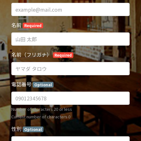
名前
Required
名前（フリガナ）
Required
電話番号
Optional
Number of characters 20 or less
Current number of characters
0
性別
Optional