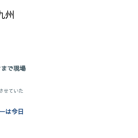
州

ンまで現場
させていた
ギーは今日