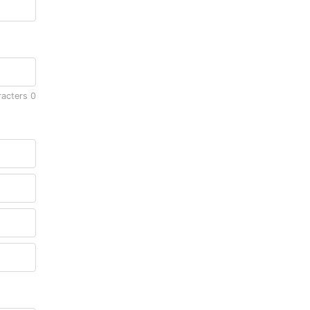
racters
0