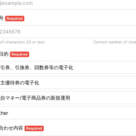
号
Required
f characters 20 or less
Current number of cha
目的
Required
割引券、引換券、回数券等の電子化
株主優待券の電子化
独自マネー/電子商品券の新規運用
ther
合わせ内容
Required