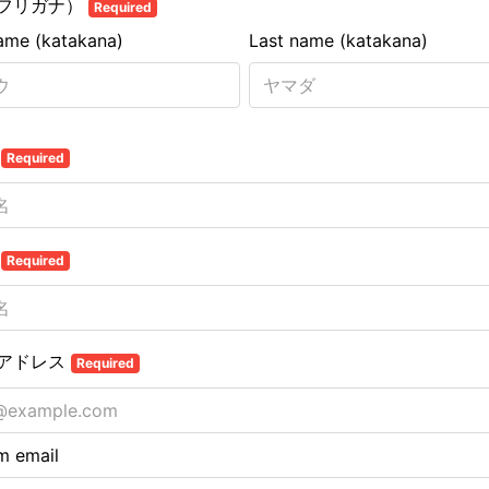
フリガナ）
Required
name (katakana)
Last name (katakana)
名
Required
名
Required
アドレス
Required
m email