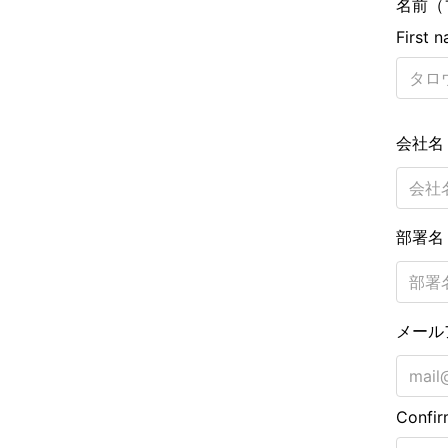
名前（
First 
会社
部署
メール
Confir