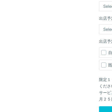
出店予
出店予
限定１
くださ
サービ
月２５