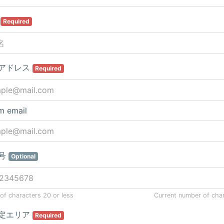
名
Required
アドレス
Required
m email
号
Optional
f characters 20 or less
Current number of cha
定エリア
Required