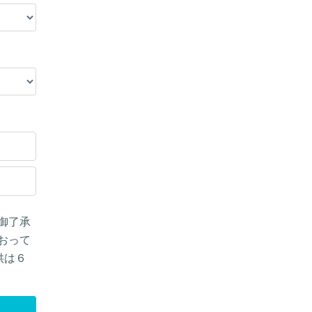
御了承
おって
供は６