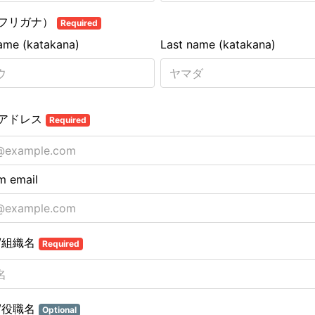
フリガナ）
Required
name (katakana)
Last name (katakana)
アドレス
Required
m email
/組織名
Required
/役職名
Optional