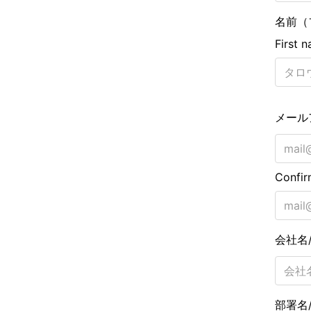
名前（
First 
メール
Confir
会社名
部署名