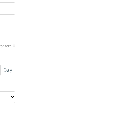
racters
0
Day