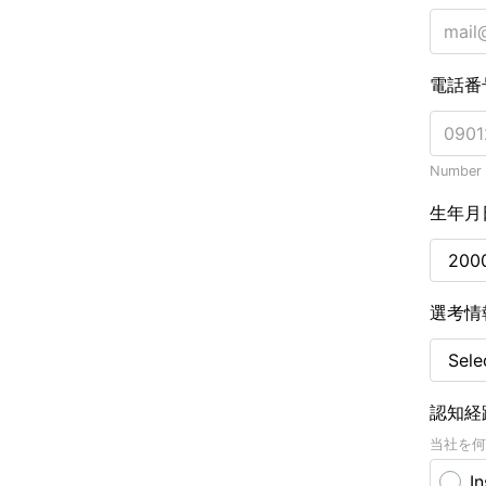
電話番
Number o
生年月
選考情
認知経
当社を何
I