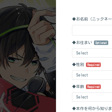
◆お名前（ニックネ
◆お住まい
Optional
◆性別
Required
◆年齢
Required
◆本作を何から知り