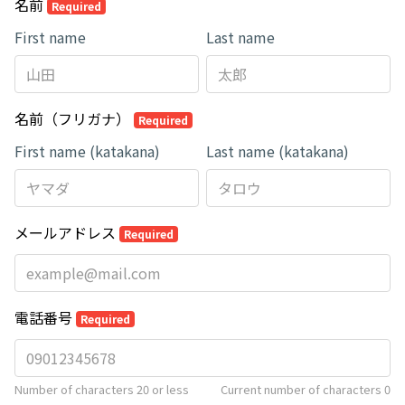
名前
Required
First name
Last name
名前（フリガナ）
Required
First name (katakana)
Last name (katakana)
メールアドレス
Required
電話番号
Required
Number of characters 20 or less
Current number of characters
0