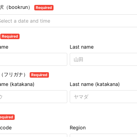
（bookrun）
Required
前
Required
name
Last name
（フリガナ）
Required
name (katakana)
Last name (katakana)
equired
 code
Region