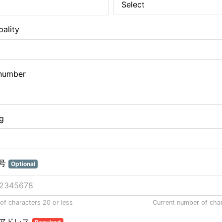
pality
number
ng
号
Optional
f characters 20 or less
Current number of cha
アドレス