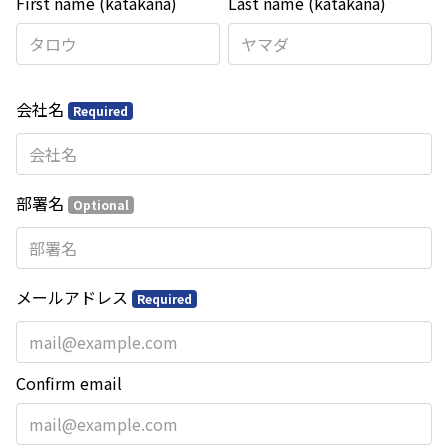
First name (katakana)
Last name (katakana)
会社名
Required
部署名
Optional
メールアドレス
Required
Confirm email