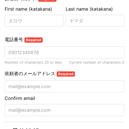
First name (katakana)
Last name (katakana)
電話番号
Required
Number of characters 20 or less
Current number of characters
0
依頼者のメールアドレス
Required
Confirm email