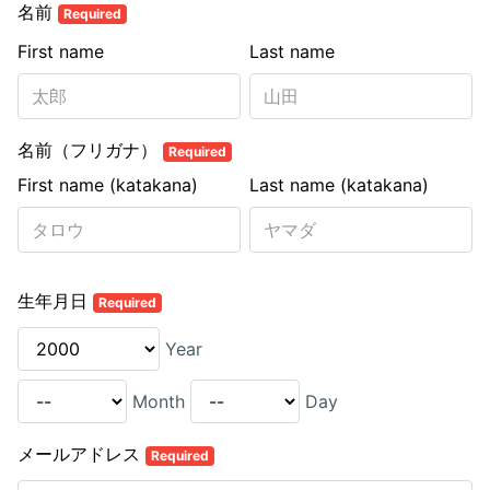
名前
Required
First name
Last name
名前（フリガナ）
Required
First name (katakana)
Last name (katakana)
生年月日
Required
Year
Month
Day
メールアドレス
Required