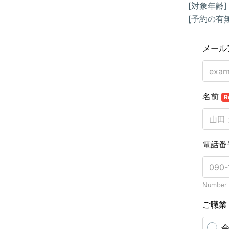
[対象年齢]
[予約の有
メール
名前
R
電話番
Number o
ご職