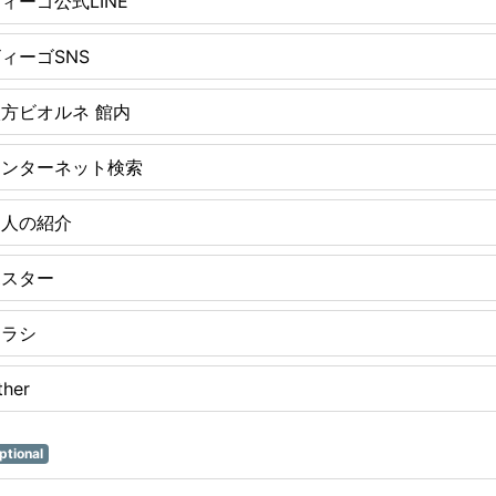
ィーゴ公式LINE
ィーゴSNS
方ビオルネ 館内
インターネット検索
知人の紹介
ポスター
チラシ
ther
ptional