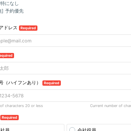
 特になし
無] 予約優先
アドレス
Required
equired
号（ハイフンあり）
Required
f characters 20 or less
Current number of cha
業
Required
会社員
会社役員