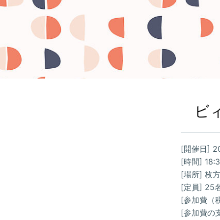
ビ
[開催日] 
[時間] 18:
[場所] 
[定員] 25
[参加費（税
[参加費の