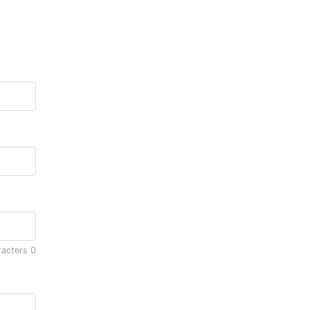
racters
0