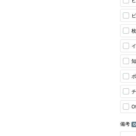
ビ
ビ
枚
O
備考
O