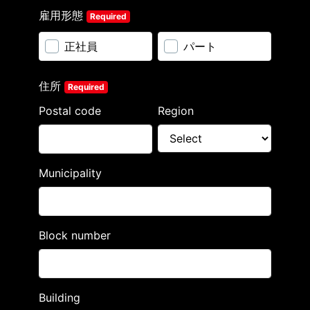
雇用形態
Required
正社員
パート
住所
Required
Postal code
Region
Municipality
Block number
Building