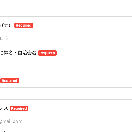
ガナ）
Required
治体名・自治会名
Required
職
Required
レス
Required