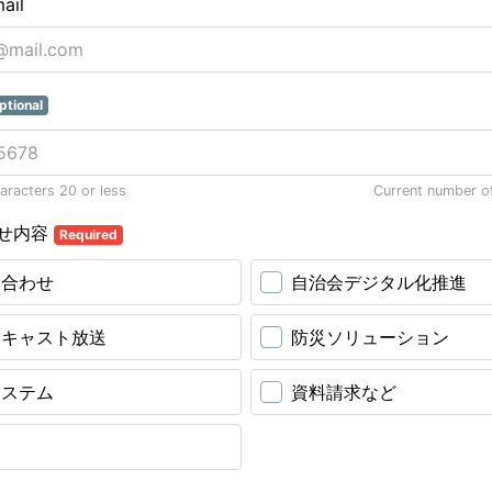
ail
ptional
racters 20 or less
Current number o
せ内容
Required
い合わせ
自治会デジタル化推進
ーキャスト放送
防災ソリューション
システム
資料請求など