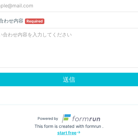
合わせ内容
Required
送信
Powered by
This form is created with formrun .
start free