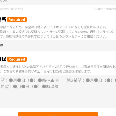
cters 20 or less
Current number
場所
Required
相談となるため、希望の日時によってはオンラインになる可能性があります。
別府・小倉の校舎では受験カウンセラーが常駐していないため、原則オンラインに
す。受験相談後の校舎見学については当日のカウンセラーにご相談ください。
日程
Required
者様と生徒様とAOIの進路アドバイザーの3名で行います。ご家族で日程を調整の
。こちらで希望をお伺いの上、日程は担当者と調整後確定します。