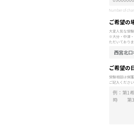
Number of chara
ご希望の
大変人気な受験
※大分・中津・
ただいておりま
ご希望の
受験相談は保護
ご記入ください