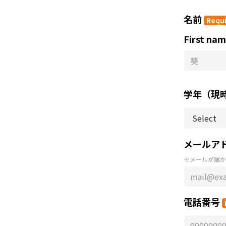
名前
Requ
First na
学年（現
メールア
※メールが届か
電話番号