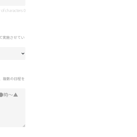
 of characters
0
て実施させてい
上、複数の日程を