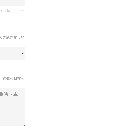
 of characters
0
て実施させてい
上、複数の日程を