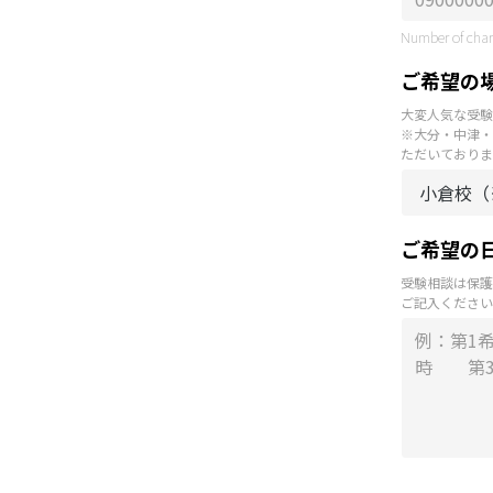
Number of chara
ご希望の
大変人気な受験
※大分・中津・
ただいておりま
ご希望の
受験相談は保護
ご記入ください