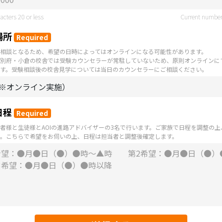
cters 20 or less
Current number
場所
Required
相談となるため、希望の日時によってはオンラインになる可能性があります。
別府・小倉の校舎では受験カウンセラーが常駐していないため、原則オンラインに
す。受験相談後の校舎見学については当日のカウンセラーにご相談ください。
日程
Required
者様と生徒様とAOIの進路アドバイザーの3名で行います。ご家族で日程を調整の
。こちらで希望をお伺いの上、日程は担当者と調整後確定します。