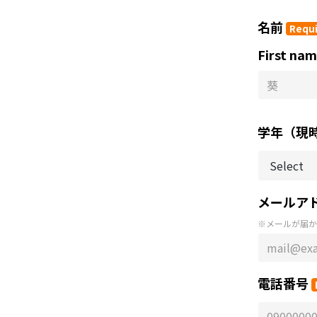
名前
Requ
First na
学年（現
メールア
※メールが届か
電話番号