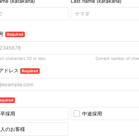
name (katakana)
Last name (katakana)
号
Required
f characters 20 or less
Current number of cha
アドレス
Required
equired
新卒採用
中途採用
法人のお客様