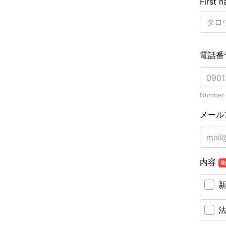
First 
電話番
Number o
メール
内容
R