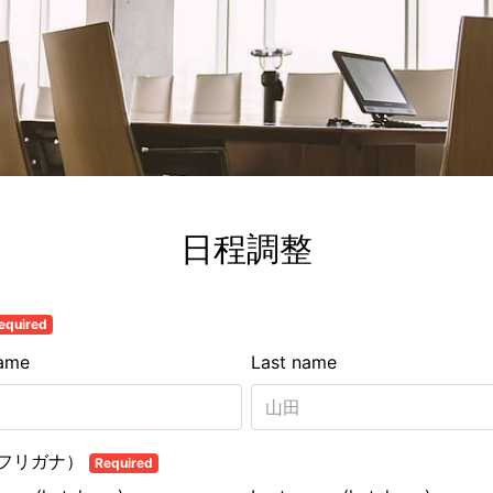
日程調整
equired
name
Last name
フリガナ）
Required