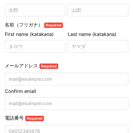
名前（フリガナ）
Required
First name (katakana)
Last name (katakana)
メールアドレス
Required
Confirm email
電話番号
Required