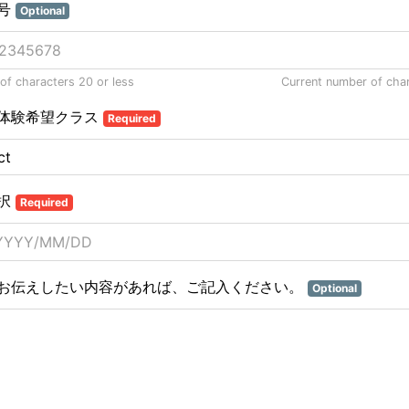
号
Optional
f characters 20 or less
Current number of cha
体験希望クラス
Required
択
Required
お伝えしたい内容があれば、ご記入ください。
Optional