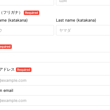
（フリガナ）
Required
name (katakana)
Last name (katakana)
equired
アドレス
Required
m email