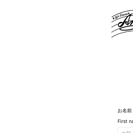
お名
First 