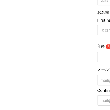
お名前
First 
年齢
R
メール
Confir