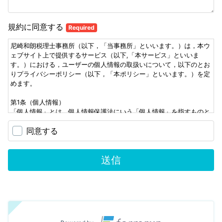
規約に同意する
Required
尼崎和朗税理士事務所（以下，「当事務所」といいます。）は，本ウ
ェブサイト上で提供するサービス（以下,「本サービス」といいま
す。）における，ユーザーの個人情報の取扱いについて，以下のとお
りプライバシーポリシー（以下，「本ポリシー」といいます。）を定
めます。
第1条（個人情報）
「個人情報」とは，個人情報保護法にいう「個人情報」を指すものと
し，生存する個人に関する情報であって，当該情報に含まれる氏名，
同意する
生年月日，住所，電話番号，連絡先その他の記述等により特定の個人
を識別できる情報及び容貌，指紋，声紋にかかるデータ，及び健康保
険証の保険者番号などの当該情報単体から特定の個人を識別できる情
送信
報（個人識別情報）を指します。
第2条（個人情報の収集方法）
当事務所は，ユーザーがお問い合わせする際に氏名，会社名，電話番
号，メールアドレスなどの個人情報をお尋ねすることがあります。
第3条（個人情報を収集・利用する目的）