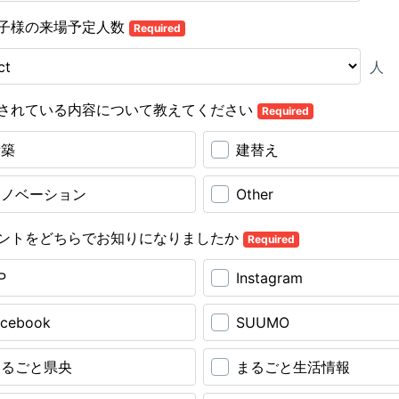
子様の来場予定人数
Required
人
されている内容について教えてください
Required
新築
建替え
リノベーション
Other
ントをどちらでお知りになりましたか
Required
P
Instagram
acebook
SUUMO
まるごと県央
まるごと生活情報