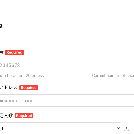
ng
号
Required
f characters 20 or less
Current number of cha
アドレス
Required
定人数
Required
人