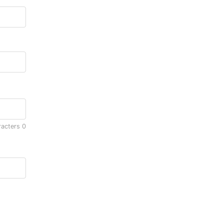
racters
0