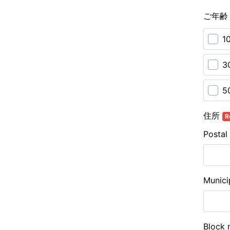
ご年
1
3
5
住所
R
Postal
Munici
Block 