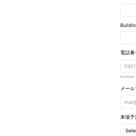
Buildi
電話番
Number o
メール
来場予