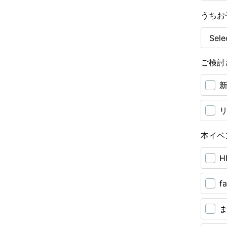
うちお
ご検討
本イベ
H
f