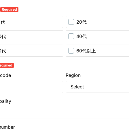
齢
Required
0代
20代
0代
40代
0代
60代以上
equired
 code
Region
pality
number