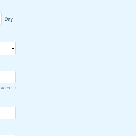
Day
racters
0