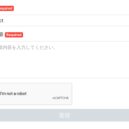
equired
容
Required
送信