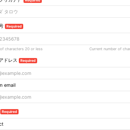
Required
号
Required
f characters 20 or less
Current number of cha
アドレス
Required
m email
村
Required