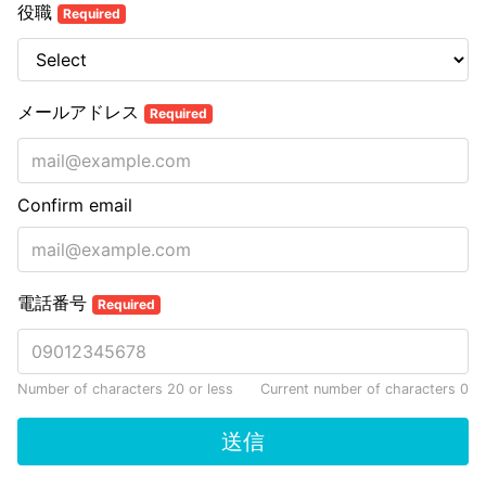
役職
Required
メールアドレス
Required
Confirm email
電話番号
Required
Number of characters 20 or less
Current number of characters
0
送信