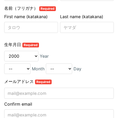
名前（フリガナ）
Required
First name (katakana)
Last name (katakana)
生年月日
Required
Year
Month
Day
メールアドレス
Required
Confirm email