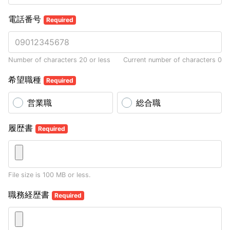
電話番号
Required
Number of characters 20 or less
Current number of characters
0
希望職種
Required
営業職
総合職
履歴書
Required
File size is 100 MB or less.
職務経歴書
Required