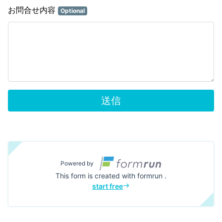
お問合せ内容
Optional
送信
Powered by
This form is created with formrun .
start free