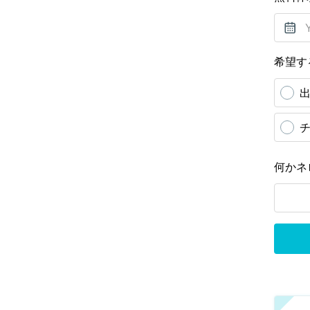
希望す
何かネ