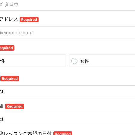
アドレス
Required
equired
男性
女性
業
Required
験
Required
験レッスンご希望の日付
Required