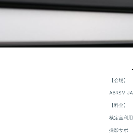
【会場】
ABRSM J
【料金】
検定室利用料
撮影サポート