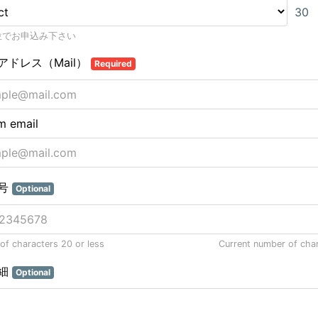
30
位でお申込み下さい
アドレス（Mail）
Required
m email
号
Optional
f characters 20 or less
Current number of cha
細
Optional