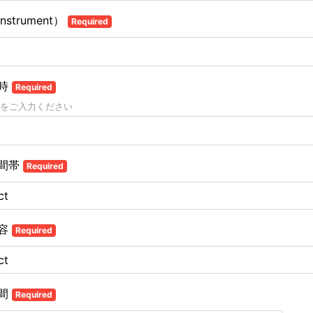
nstrument）
Required
時
Required
をご入力ください
間帯
Required
容
Required
間
Required