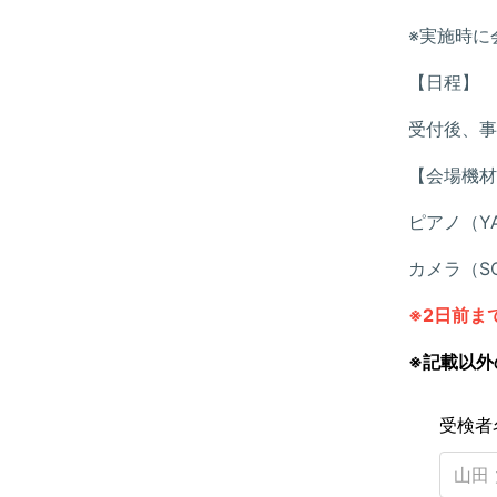
※実施時に
【日程】
受付後、事
【会場機材
ピアノ（YA
カメラ（SON
※2日前ま
※記載以外
受検者名