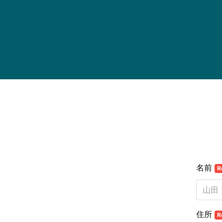
名前
R
住所
R