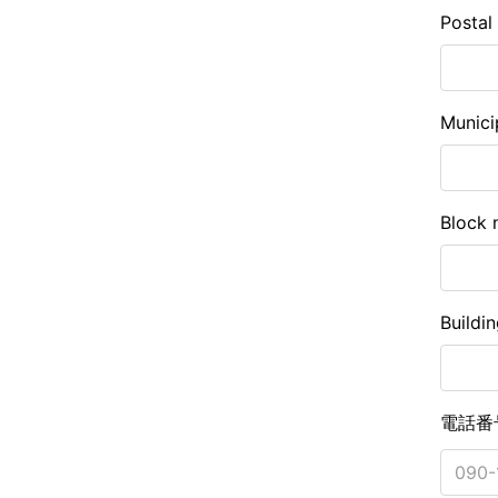
Postal
Munici
Block 
Buildi
電話番