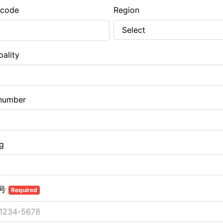
 code
Region
pality
number
ng
号
Required