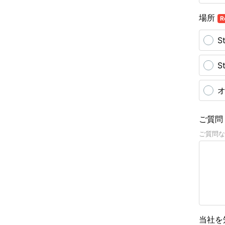
場所
R
S
S
オ
ご質
ご質問な
当社を