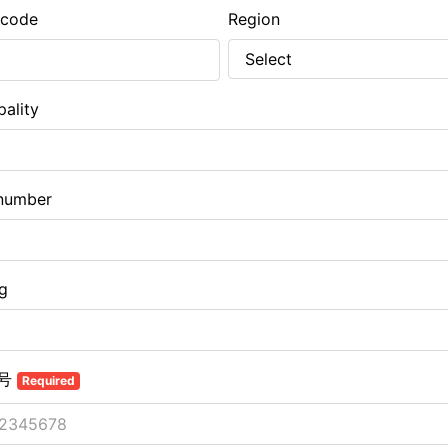
 code
Region
pality
number
ng
号
Required