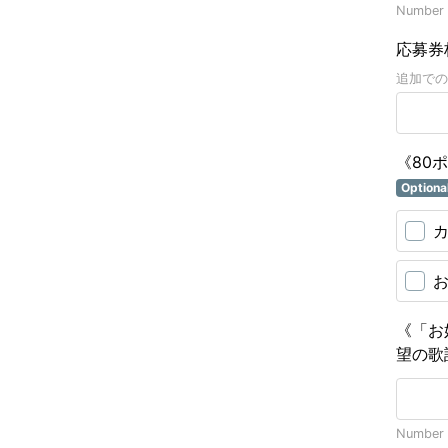
Number o
応募券
追加での
《80
Optiona
《「お
望の歌
Number o