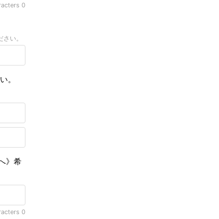
racters
0
ださい。
さい。
へ》希
racters
0