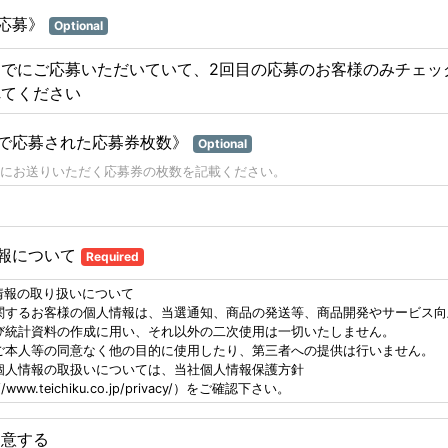
応募》
Optional
すでにご応募いただいていて、2回目の応募のお客様のみチェッ
れてください
で応募された応募券枚数》
Optional
にお送りいただく応募券の枚数を記載ください。
報について
Required
情報の取り扱いについて
関するお客様の個人情報は、当選通知、商品の発送等、商品開発やサービス向
び統計資料の作成に用い、それ以外の二次使用は一切いたしません。
ご本人等の同意なく他の目的に使用したり、第三者への提供は行いません。
個人情報の取扱いについては、当社個人情報保護方針
//www.teichiku.co.jp/privacy/）をご確認下さい。
同意する