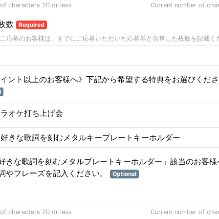
f characters 20 or less
Current number of cha
枚数
Required
ご応募のお客様は、すでにご応募いただいた応募券と合算した枚数を記載く
ポイント以上のお客様へ》下記から希望する特典をお選びくだ
l
カラオケ打ち上げ会
お好きな歌詞を刻むメタルキープレートキーホルダー
好きな歌詞を刻むメタルプレートキーホルダー」該当のお客様
詞やフレーズを記入ください。
Optional
f characters 20 or less
Current number of cha