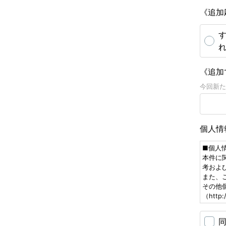
《追加
《追加
今回新た
個人情
■個人
本件に
考およ
また、
その他
（http: