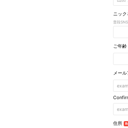
ニック
普段SN
ご年
メール
Confir
住所
R