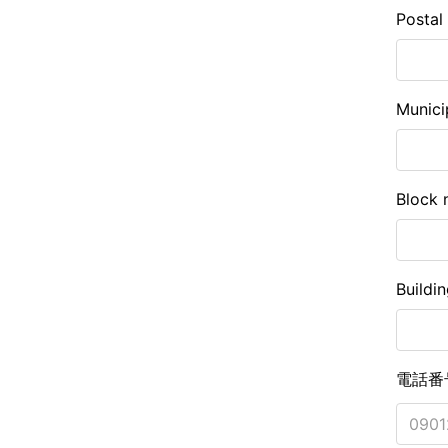
Postal
Munici
Block 
Buildi
電話番