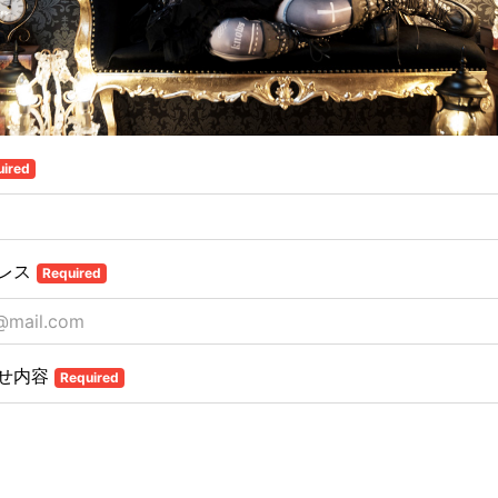
uired
レス
Required
せ内容
Required