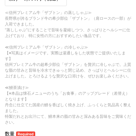
≪信州プレミアム牛「ザブトン」の蒸ししゃぶ≫
長野県が誇るブランド牛の希少部位「ザブトン」（肩ロースの一部）が
入荷できました。
“蒸ししゃぶ”にすることで旨味を凝縮しつつ、さっぱりとヘルシーに仕
上げており、特に女性の方におすすめしたい逸品です。
≪信州プレミアム牛「ザブトン」の冷しゃぶ≫
【※写真はイメージです。実際は湯通しをした状態でご提供いたしま
す】
信州プレミアム牛の超希少部位「ザブトン」を贅沢に冷しゃぶで。上質
な脂の甘みと旨味を冷水できゅっと閉じ込め、さっぱりとヘルシーに仕
上げました。とろけるような贅沢な口溶けを、ぜひお楽しみください。
≪鰻茶漬け≫
【※本品は懐石メニューのうち「お食事」のアップグレード（差替え）
となります】
丹念に仕立てた国産の鰻を香ばしく焼き上げ、ふっくらと気品高く整え
ました。
特製だれとお出汁にて、鰻本来の脂の甘みと深みある旨味をご賞味くだ
さい。
数量
Required