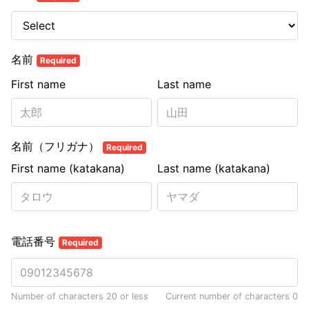
名前
Required
First name
Last name
名前（フリガナ）
Required
First name (katakana)
Last name (katakana)
電話番号
Required
Number of characters 20 or less
Current number of characters
0