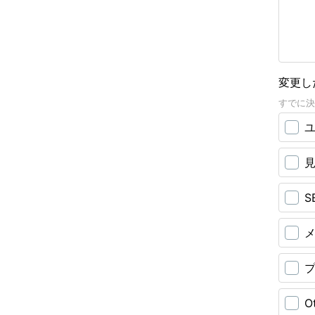
変更し
すでに決
S
O