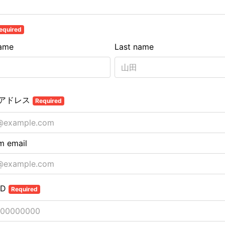
equired
name
Last name
アドレス
Required
m email
ID
Required