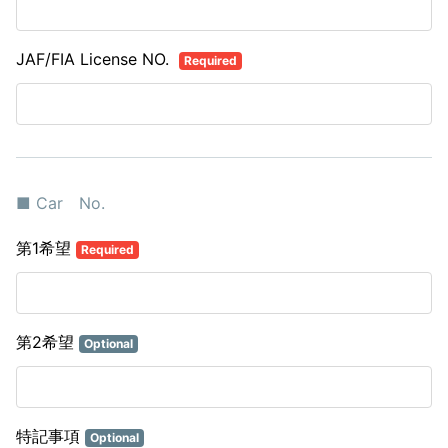
JAF/FIA License NO.
Required
■ Car No.
第1希望
Required
第2希望
Optional
特記事項
Optional